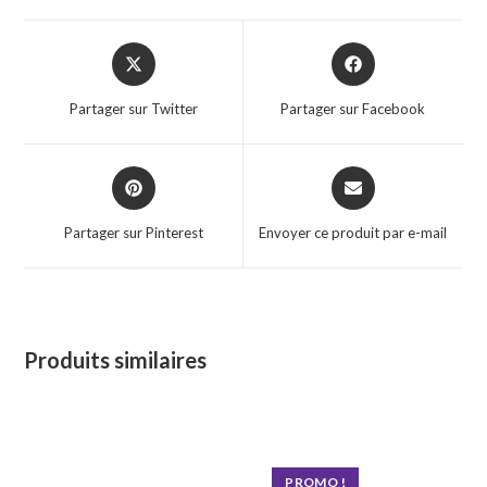
Opens
Opens
in
in
a
a
Partager sur Twitter
Partager sur Facebook
new
new
window
window
Opens
Opens
in
in
a
a
Partager sur Pinterest
Envoyer ce produit par e-mail
new
new
window
window
Produits similaires
PROMO !