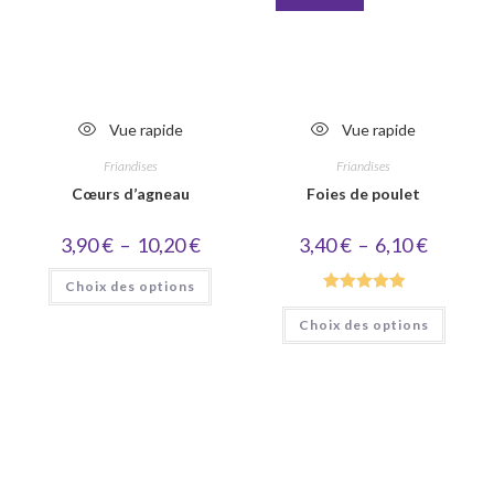
Vue rapide
Vue rapide
Friandises
Friandises
Cœurs d’agneau
Foies de poulet
Plage
Plage
3,90
€
–
10,20
€
3,40
€
–
6,10
€
de
de
prix :
prix :
Ce
Choix des options
3,90 €
3,40 €
produit
à
à
a
Note
5.00
Ce
10,20 €
6,10 €
plusieurs
Choix des options
produi
sur 5
variations.
a
Les
plusieu
options
variati
peuvent
Les
être
option
choisies
peuve
sur
être
la
choisie
page
sur
du
la
produit