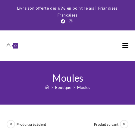
Skip
Livraison offerte dès 69€ en point relais | Friandises
to
Françaises
content
0
Moules
>
Boutique
>
Moules
Produit précédent
Produit suivant