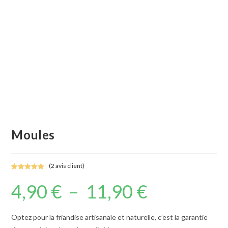
Moules
(
2
avis client)
Noté
2
5.00
4,90
€
–
11,90
€
Plage
sur 5
de
basé sur
prix :
notations
4,90 €
à
client
Optez pour la friandise artisanale et naturelle, c’est la garantie
11,90 €