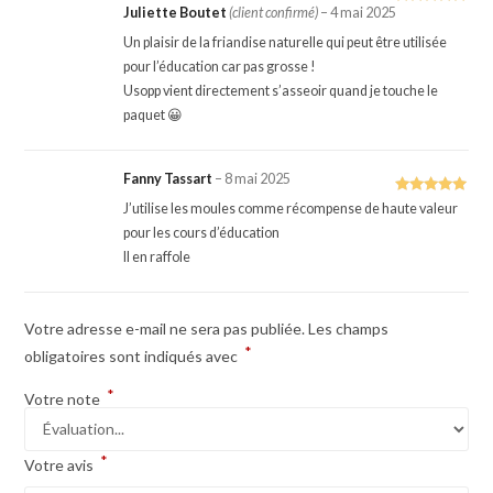
Juliette Boutet
(client confirmé)
–
4 mai 2025
Note
5
sur
5
Un plaisir de la friandise naturelle qui peut être utilisée
pour l’éducation car pas grosse !
Usopp vient directement s’asseoir quand je touche le
paquet 😀
Fanny Tassart
–
8 mai 2025
Note
5
sur
J’utilise les moules comme récompense de haute valeur
5
pour les cours d’éducation
Il en raffole
Votre adresse e-mail ne sera pas publiée.
Les champs
*
obligatoires sont indiqués avec
*
Votre note
*
Votre avis