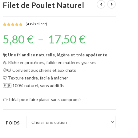
Filet de Poulet Naturel
(
4
avis client)
Noté
4
5.00
5,80
€
–
17,50
€
Plage
sur 5
de
basé sur
prix :
notations
5,80 €
à
client
🐔
Une friandise naturelle, légère et très appétente
17,50 €
💪 Riche en protéines, faible en matières grasses
🐶🐱 Convient aux chiens et aux chats
🦷 Texture tendre, facile à mâcher
🇫🇷 100% naturel, sans additifs
👉 Idéal pour faire plaisir sans compromis
POIDS