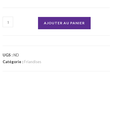
quantité
AJOUTER AU PANIER
de
Filet
de
Poulet
UGS :
ND
Naturel
Catégorie :
Friandises