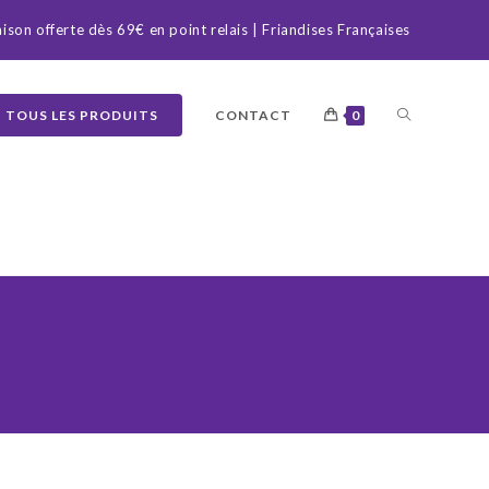
aison offerte dès 69€ en point relais | Friandises Françaises
TOGGLE
TOUS LES PRODUITS
CONTACT
0
WEBSITE
SEARCH