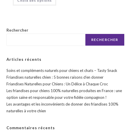
Choix des options
produit
sur 5
a
plusieurs
variations.
Les
options
peuvent
être
Rechercher
choisies
sur
RECHERCHER
la
page
du
produit
Articles récents
Soins et compléments naturels pour chiens et chats – Tasty Snack
Friandises naturelles chien : 5 bonnes raisons d’en donner
Friandises Naturelles pour Chiens : Un Délice à Chaque Croc
Les friandises pour chiens 100% naturelles produites en France : une
option saine et responsable pour votre fidèle compagnon !
Les avantages et les inconvénients de donner des friandises 100%
naturelles à votre chien
Commentaires récents