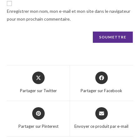
Enregistrer mon nom, mon e-mail et mon site dans le navigateur
pour mon prochain commentaire.
Opens
Opens
in
in
a
a
Partager sur Twitter
Partager sur Facebook
new
new
window
window
Opens
Opens
in
in
a
a
Partager sur Pinterest
Envoyer ce produit par e-mail
new
new
window
window