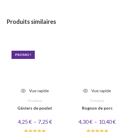
Produits similaires
PROMO !
Vue rapide
Vue rapide
Friandises
Friandises
Gésiers de poulet
Rognon de porc
Plage
Plage
4,25
€
–
7,25
€
4,30
€
–
10,40
€
de
de
prix :
prix :