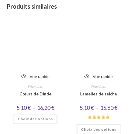
Produits similaires
Vue rapide
Vue rapide
Friandises
Friandises
Cœurs de Dinde
Lamelles de seiche
Plage
Plage
5,10
€
–
16,20
€
5,10
€
–
15,60
€
de
de
prix :
prix :
Ce
Choix des options
5,10 €
5,10 €
produit
à
à
a
Note
5.00
Ce
16,20 €
15,60 €
plusieurs
Choix des options
produi
sur 5
variations.