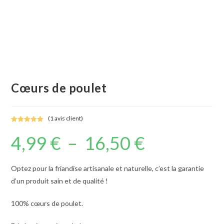
Cœurs de poulet
(
1
avis client)
Noté
1
5.00
4,99
€
–
16,50
€
Plage
sur 5
de
basé sur
prix :
notation
4,99 €
à
client
Optez pour la friandise artisanale et naturelle, c’est la garantie
16,50 €
d’un produit sain et de qualité !
100% cœurs de poulet.