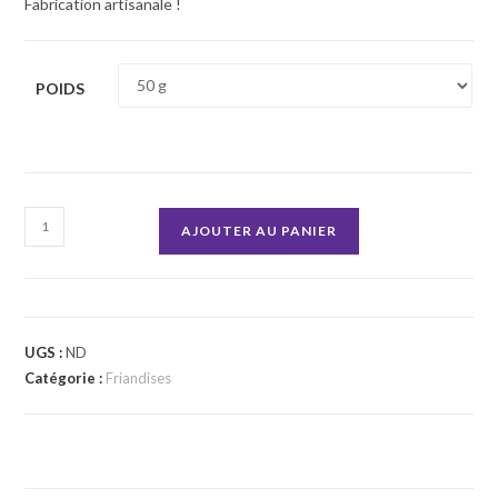
Fabrication artisanale !
POIDS
quantité
AJOUTER AU PANIER
de
Cœurs
de
poulet
UGS :
ND
Catégorie :
Friandises