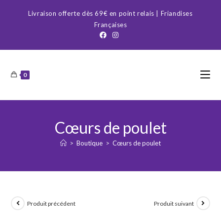
Skip
Livraison offerte dès 69€ en point relais | Friandises
to
Françaises
content
0
Cœurs de poulet
>
Boutique
>
Cœurs de poulet
Produit précédent
Produit suivant