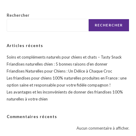
Les
options
peuvent
être
Rechercher
choisies
sur
RECHERCHER
la
page
du
produit
Articles récents
Soins et compléments naturels pour chiens et chats – Tasty Snack
Friandises naturelles chien : 5 bonnes raisons d’en donner
Friandises Naturelles pour Chiens : Un Délice à Chaque Croc
Les friandises pour chiens 100% naturelles produites en France : une
option saine et responsable pour votre fidèle compagnon !
Les avantages et les inconvénients de donner des friandises 100%
naturelles à votre chien
Commentaires récents
Aucun commentaire à afficher.