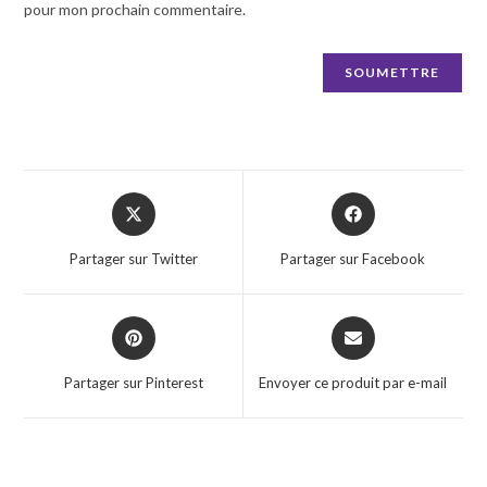
pour mon prochain commentaire.
Opens
Opens
in
in
a
a
Partager sur Twitter
Partager sur Facebook
new
new
window
window
Opens
Opens
in
in
a
a
Partager sur Pinterest
Envoyer ce produit par e-mail
new
new
window
window