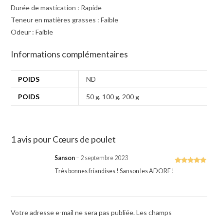
Durée
de
mastication
:
Rapide
Teneur en matières grasses : Faible
O
deur
:
Faible
Informations complémentaires
POIDS
ND
POIDS
50 g, 100 g, 200 g
1 avis pour
Cœurs de poulet
Sanson
–
2 septembre 2023
Note
5
sur
Très bonnes friandises ! Sanson les ADORE !
5
Votre adresse e-mail ne sera pas publiée.
Les champs