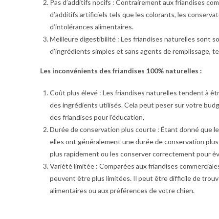
Pas d’additifs nocifs : Contrairement aux friandises co
d’additifs artificiels tels que les colorants, les conserva
d’intolérances alimentaires.
Meilleure digestibilité : Les friandises naturelles sont s
d’ingrédients simples et sans agents de remplissage, te
Les inconvénients des friandises 100% naturelles :
Coût plus élevé : Les friandises naturelles tendent à êt
des ingrédients utilisés. Cela peut peser sur votre bud
des friandises pour l’éducation.
Durée de conservation plus courte : Étant donné que les
elles ont généralement une durée de conservation plus 
plus rapidement ou les conserver correctement pour évi
Variété limitée : Comparées aux friandises commerciales
peuvent être plus limitées. Il peut être difficile de tr
alimentaires ou aux préférences de votre chien.