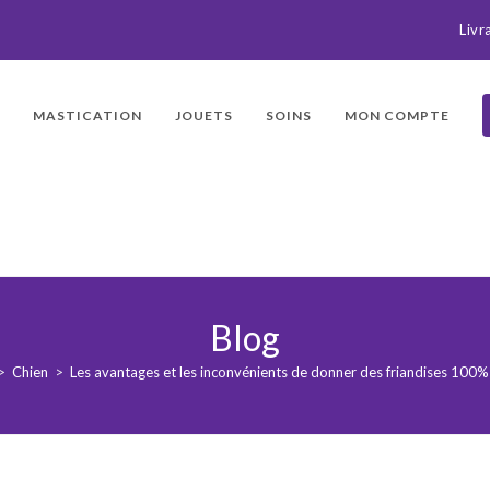
Livr
MASTICATION
JOUETS
SOINS
MON COMPTE
Blog
>
Chien
>
Les avantages et les inconvénients de donner des friandises 100% 