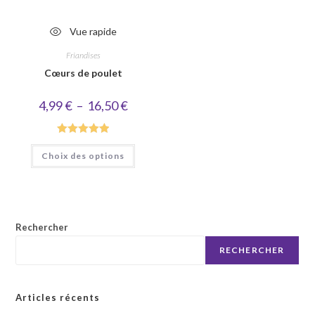
Vue rapide
Friandises
Cœurs de poulet
Plage
4,99
€
–
16,50
€
de
prix :
4,99 €
à
Note
5.00
Ce
16,50 €
Choix des options
produit
sur 5
a
plusieurs
variations.
Les
options
peuvent
être
Rechercher
choisies
sur
RECHERCHER
la
page
du
produit
Articles récents