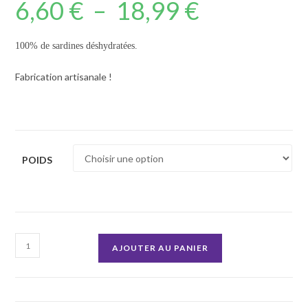
6,60
€
–
18,99
€
Plage
de
prix :
6,60 €
à
100% de sardines déshydratées.
18,99 €
Fabrication artisanale !
POIDS
quantité
AJOUTER AU PANIER
de
Sardines