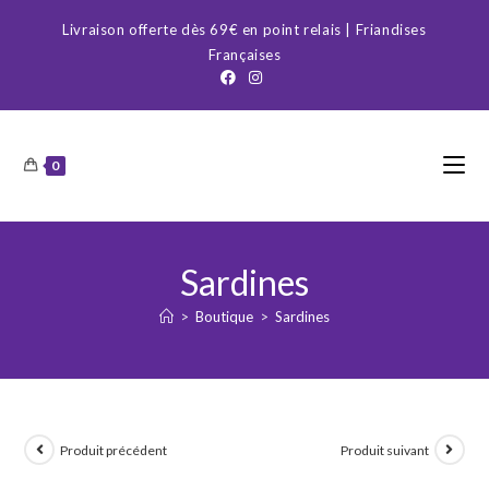
Skip
Livraison offerte dès 69€ en point relais | Friandises
to
Françaises
content
0
Sardines
>
Boutique
>
Sardines
Produit précédent
Produit suivant