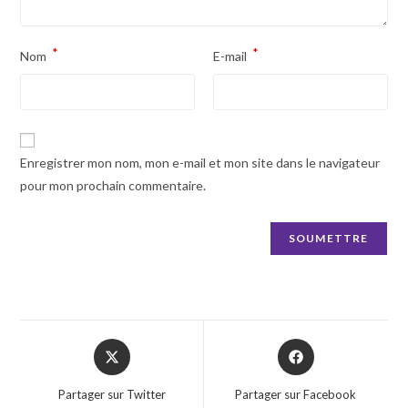
*
*
Nom
E-mail
Enregistrer mon nom, mon e-mail et mon site dans le navigateur
pour mon prochain commentaire.
Opens
Opens
in
in
a
a
Partager sur Twitter
Partager sur Facebook
new
new