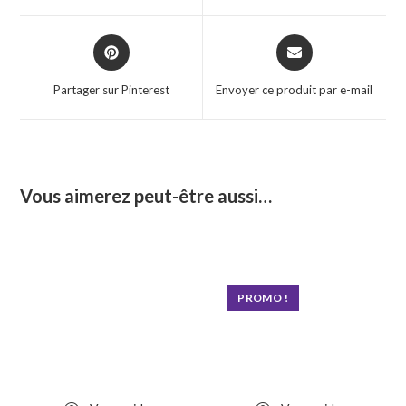
window
window
Opens
Opens
in
in
a
a
Partager sur Pinterest
Envoyer ce produit par e-mail
new
new
window
window
Vous aimerez peut-être aussi…
PROMO !