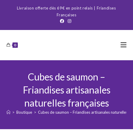
Skip
Livraison offerte dès 69€ en point relais | Friandises
to
Françaises
content
0
Cubes de saumon –
Friandises artisanales
naturelles françaises
>
Boutique
>
Cubes de saumon – Friandises artisanales naturelles fr