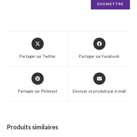
Opens
Opens
in
in
a
a
Partager sur Twitter
Partager sur Facebook
new
new
window
window
Opens
Opens
in
in
a
a
Partager sur Pinterest
Envoyer ce produit par e-mail
new
new
window
window
Produits similaires