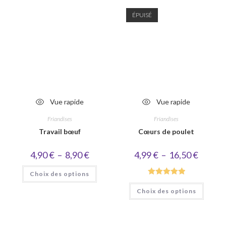
ÉPUISÉ
Vue rapide
Vue rapide
Friandises
Friandises
Travail bœuf
Cœurs de poulet
Plage
Plage
4,90
€
–
8,90
€
4,99
€
–
16,50
€
de
de
prix :
prix :
Ce
Choix des options
4,90 €
4,99 €
produit
à
à
a
Note
5.00
Ce
8,90 €
16,50 €
plusieurs
Choix des options
produi
sur 5
variations.
a
Les
plusieu
options
variati
peuvent
Les
être