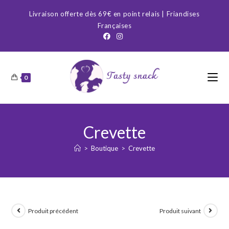
Skip
Livraison offerte dès 69€ en point relais | Friandises
to
Françaises
content
0
Crevette
>
Boutique
>
Crevette
Produit précédent
Produit suivant