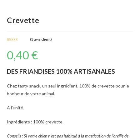
Crevette
(
3
avis client)
Noté
3
5.00
0,40
€
sur 5 basé
sur
notations
client
DES FRIANDISES 100% ARTISANALES
Chez tasty snack, un seul ingrédient, 100% de crevette pour le
bonheur de votre animal.
A l’unité.
Ingrédients :
100% crevette.
Conseils : Si votre chien n’est pas habitué à la mastication de l’oreille de