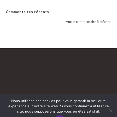
Commentaires récents
Aucun commentaire à afficher.
Nous utilisons des cookies pour vous garantir la meilleure
Mentions légales
Cguv
Politique de confidentialité
expérience sur notre site web. Si vous continuez à utiliser ce
© Copyright 2025 - Tasty-Snack.fr
site, nous supposerons que vous en êtes satisfait.