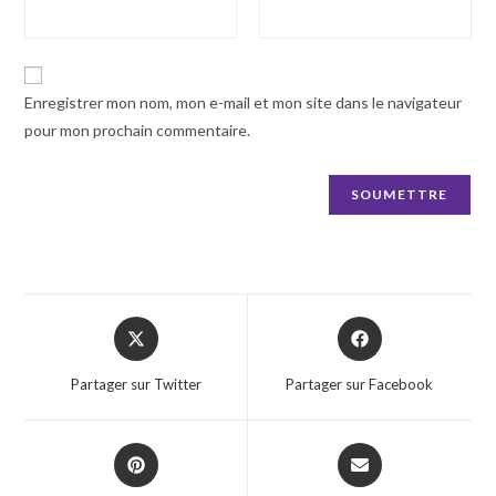
Enregistrer mon nom, mon e-mail et mon site dans le navigateur
pour mon prochain commentaire.
Opens
Opens
in
in
a
a
Partager sur Twitter
Partager sur Facebook
new
new
window
window
Opens
Opens
in
in