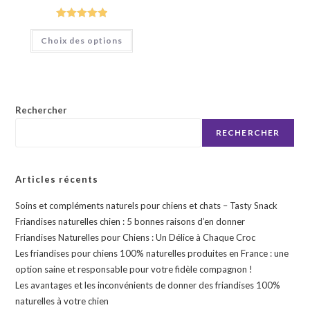
prix :
4,25 €
à
Note
5.00
Ce
7,25 €
Choix des options
produit
sur 5
a
plusieurs
variations.
Les
options
peuvent
être
Rechercher
choisies
sur
RECHERCHER
la
page
du
produit
Articles récents
Soins et compléments naturels pour chiens et chats – Tasty Snack
Friandises naturelles chien : 5 bonnes raisons d’en donner
Friandises Naturelles pour Chiens : Un Délice à Chaque Croc
Les friandises pour chiens 100% naturelles produites en France : une
option saine et responsable pour votre fidèle compagnon !
Les avantages et les inconvénients de donner des friandises 100%
naturelles à votre chien