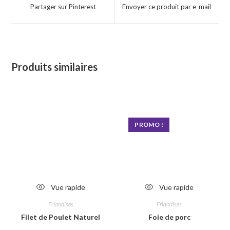
a
a
Partager sur Pinterest
Envoyer ce produit par e-mail
new
new
window
window
Produits similaires
PROMO !
Vue rapide
Vue rapide
Friandises
Friandises
Filet de Poulet Naturel
Foie de porc