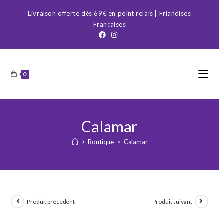
Skip
Livraison offerte dès 69€ en point relais | Friandises
to
Françaises
content
0
Calamar
>
Boutique
>
Calamar
Produit précédent
Produit suivant