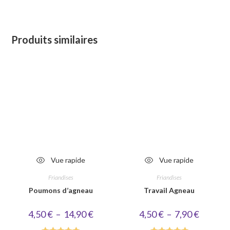
Produits similaires
Vue rapide
Vue rapide
Friandises
Friandises
Poumons d’agneau
Travail Agneau
Plage
Plage
4,50
€
–
14,90
€
4,50
€
–
7,90
€
de
de
prix :
prix :