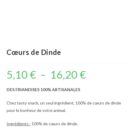
Cœurs de Dinde
5,10
€
–
16,20
€
Plage
de
prix :
5,10 €
à
DES FRIANDISES 100% ARTISANALES
16,20 €
Chez tasty snack, un seul ingrédient, 100% de cœurs de dinde
pour le bonheur de votre animal.
Ingrédients :
100% de cœurs de dinde.