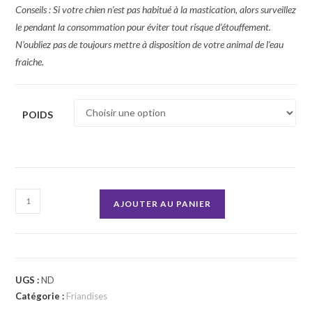
Conseils : Si votre chien n’est pas habitué à la mastication, alors surveillez
le pendant la consommation pour éviter tout risque d’étouffement.
N’oubliez pas de toujours mettre à disposition de votre animal de l’eau
fraiche.
POIDS
quantité
AJOUTER AU PANIER
de
Cœurs
de
Dinde
UGS :
ND
Catégorie :
Friandises