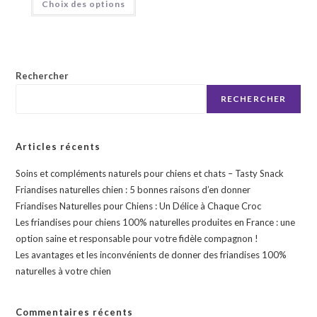
Choix des options
produit
sur 5
a
plusieurs
variations.
Les
options
peuvent
être
Rechercher
choisies
sur
RECHERCHER
la
page
du
produit
Articles récents
Soins et compléments naturels pour chiens et chats – Tasty Snack
Friandises naturelles chien : 5 bonnes raisons d’en donner
Friandises Naturelles pour Chiens : Un Délice à Chaque Croc
Les friandises pour chiens 100% naturelles produites en France : une
option saine et responsable pour votre fidèle compagnon !
Les avantages et les inconvénients de donner des friandises 100%
naturelles à votre chien
Commentaires récents