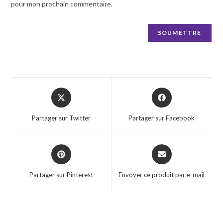
pour mon prochain commentaire.
Opens
Opens
in
in
a
a
Partager sur Twitter
Partager sur Facebook
new
new
window
window
Opens
Opens
in
in
a
a
Partager sur Pinterest
Envoyer ce produit par e-mail
new
new
window
window