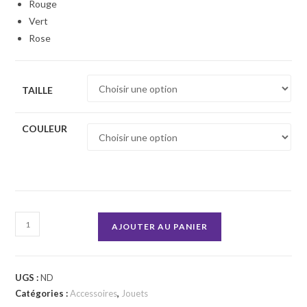
Rouge
Vert
Rose
TAILLE
COULEUR
quantité
AJOUTER AU PANIER
de
Balle
Hol-
UGS :
ND
ee
Catégories :
Accessoires
,
Jouets
Roller