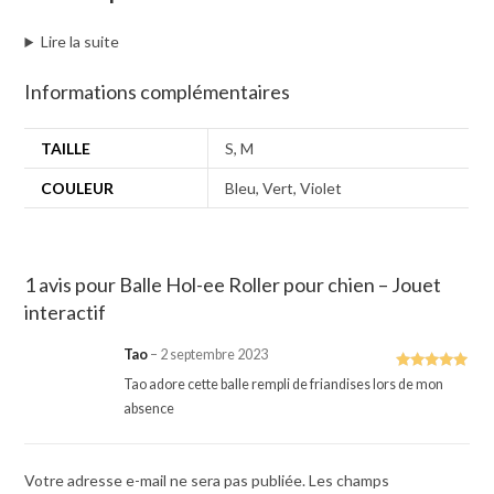
Lire la suite
Informations complémentaires
TAILLE
S, M
COULEUR
Bleu, Vert, Violet
1 avis pour
Balle Hol-ee Roller pour chien – Jouet
interactif
Tao
–
2 septembre 2023
Note
5
sur
Tao adore cette balle rempli de friandises lors de mon
5
absence
Votre adresse e-mail ne sera pas publiée.
Les champs