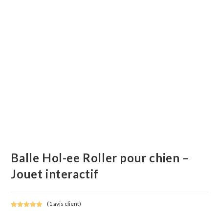
Balle Hol-ee Roller pour chien –
Jouet interactif
(
1
avis client)
Noté
1
5.00