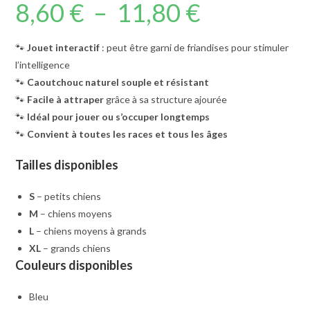
8,60
€
–
11,80
€
Plage
sur 5
de
basé sur
prix :
notation
8,60 €
à
client
🐾
Jouet interactif
: peut être garni de friandises pour stimuler
11,80 €
l’intelligence
🐾
Caoutchouc naturel souple et résistant
🐾
Facile à attraper
grâce à sa structure ajourée
🐾
Idéal pour jouer ou s’occuper longtemps
🐾
Convient à toutes les races et tous les âges
Tailles disponibles
S
– petits chiens
M
– chiens moyens
L
– chiens moyens à grands
XL
– grands chiens
Couleurs disponibles
Bleu