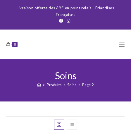
Skip
Livraison offerte dès 69€ en point relais | Friandises
to
Françaises
content
0
Soins
>
Produits
>
Soins
>
Page 2