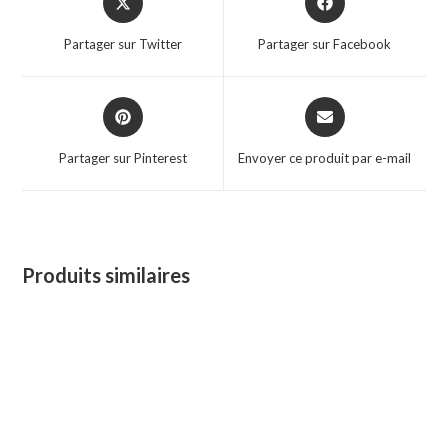
in
in
a
a
Partager sur Twitter
Partager sur Facebook
new
new
window
window
Opens
Opens
in
in
a
a
Partager sur Pinterest
Envoyer ce produit par e-mail
new
new
window
window
Produits similaires