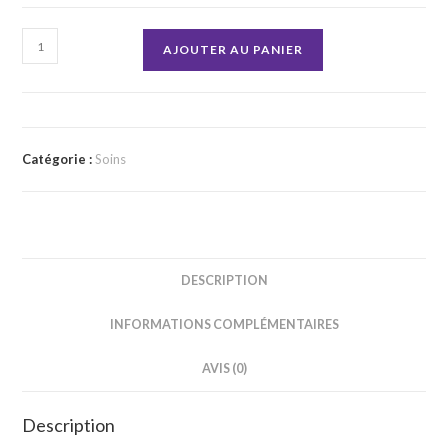
quantité
AJOUTER AU PANIER
de
Vinaigre
des
4
Catégorie :
Soins
voleurs
en
Spray
DESCRIPTION
INFORMATIONS COMPLÉMENTAIRES
AVIS (0)
Description