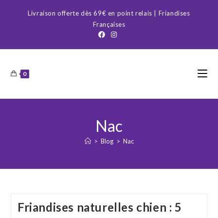
Skip
Livraison offerte dès 69€ en point relais | Friandises
to
Françaises
content
0
Nac
>
Blog
>
Nac
Friandises naturelles chien : 5