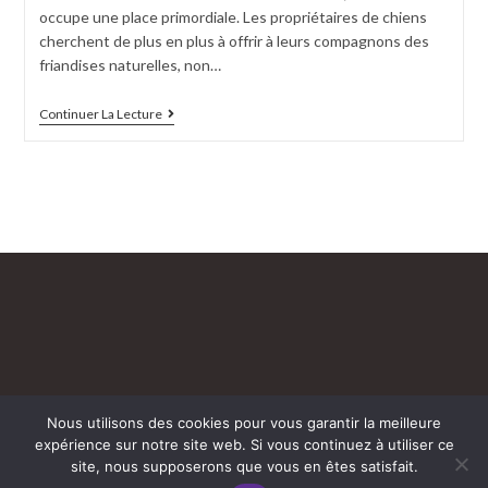
publication :
occupe une place primordiale. Les propriétaires de chiens
cherchent de plus en plus à offrir à leurs compagnons des
friandises naturelles, non…
Friandises
Continuer La Lecture
Naturelles
Pour
Chiens
:
Un
Délice
À
Chaque
Croc
Nous utilisons des cookies pour vous garantir la meilleure
expérience sur notre site web. Si vous continuez à utiliser ce
site, nous supposerons que vous en êtes satisfait.
Mentions légales
Cguv
Politique de confidentialité