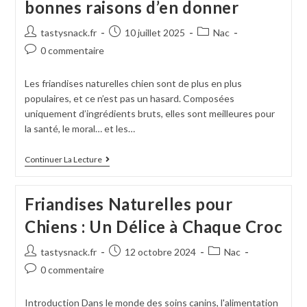
bonnes raisons d’en donner
Auteur/autrice
Publication
Post
tastysnack.fr
10 juillet 2025
Nac
de
publiée :
category:
Commentaires
0 commentaire
la
de
publication :
la
Les friandises naturelles chien sont de plus en plus
publication :
populaires, et ce n’est pas un hasard. Composées
uniquement d’ingrédients bruts, elles sont meilleures pour
la santé, le moral… et les…
Friandises
Continuer La Lecture
Naturelles
Chien
:
Friandises Naturelles pour
5
Bonnes
Chiens : Un Délice à Chaque Croc
Raisons
D’en
Donner
Auteur/autrice
Publication
Post
tastysnack.fr
12 octobre 2024
Nac
de
publiée :
category:
Commentaires
0 commentaire
la
de
publication :
la
Introduction Dans le monde des soins canins, l'alimentation